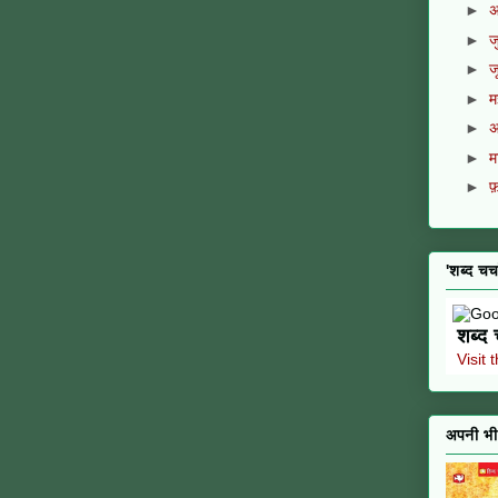
►
अ
►
ज
►
ज
►
►
अ
►
म
►
फ
'शब्द चर्
शब्द 
Visit 
अपनी भी