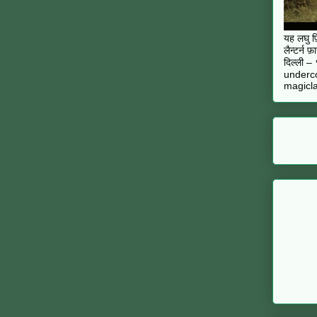
यह लघु फ़ि
लैन्टर्न 
दिल्ली 
underc
magicla