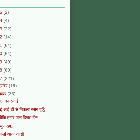
15
(2)
14
(4)
13
(22)
12
(14)
11
(64)
10
(64)
09
(49)
08
(80)
07
(221)
िसंबर
(19)
वंबर
(36)
गल का स्काई
 आई टी से निकला ब्लॉग बुद्धि
योंकि हमारे पास दिमाग़ हैं!!!
ं चुप रहा..
सली आतंकवादी!