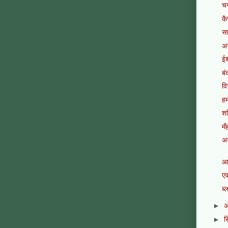
चन
कै
सा
अस
ईश
बं
वि
हम
शन
मँ
अग
आ
एक
ब्
►
अ
►
स