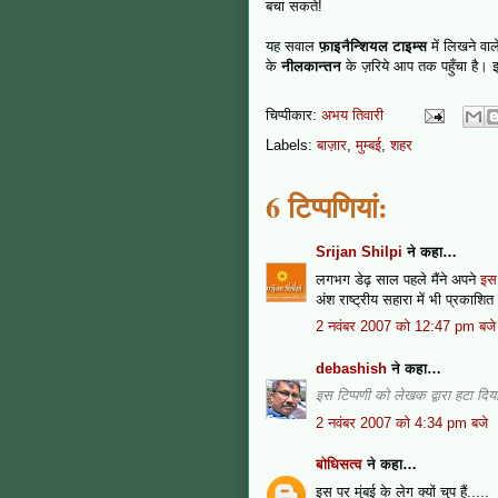
बचा सकते!
यह सवाल
फ़ाइनैन्शियल टाइम्स
में लिखने वा
के
नीलकान्तन
के ज़रिये आप तक पहुँचा है। इ
चिप्पीकार:
अभय तिवारी
Labels:
बाज़ार
,
मुम्बई
,
शहर
6 टिप्‍पणियां:
Srijan Shilpi
ने कहा…
लगभग डेढ़ साल पहले मैंने अपने
इस
अंश राष्ट्रीय सहारा में भी प्रकाशित
2 नवंबर 2007 को 12:47 pm बजे
debashish
ने कहा…
इस टिप्पणी को लेखक द्वारा हटा दिया
2 नवंबर 2007 को 4:34 pm बजे
बोधिसत्व
ने कहा…
इस पर मुंबई के लेग क्यों चुप हैं.....