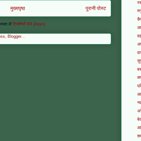
रस
मुख्यपृष्ठ
पुरानी पोस्ट
मन
कै
्यता लें
टिप्पणियाँ भेजें (Atom)
आप
वह
अ
वा
सु
बस
क्
पद
आप
न्
अर
बे
आ 
शर