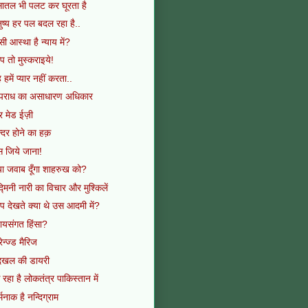
ातल भी पलट कर घूरता है
ुष्य हर पल बदल रहा है..
सी आस्था है न्याय में?
 तो मुस्कराइये!
 हमें प्यार नहीं करता..
पराध का असाधारण अधिकार
र मेड ईज़ी
न्दर होने का हक़
 जिये जाना!
या जवाब दूँगा शाहरुख को?
्मिनी नारी का विचार और मुश्किलें
 देखते क्या थे उस आदमी में?
यायसंगत हिंसा?
ेन्ज्ड मैरिज
दखल की डायरी
रहा है लोकतंत्र पाकिस्तान में
्मनाक है नन्दिग्राम