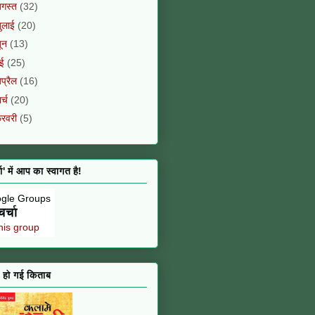
गस्त
(32)
ुलाई
(20)
ून
(13)
मई
(25)
प्रैल
(16)
ार्च
(20)
़रवरी
(5)
चा' में आप का स्वागत है!
चर्चा
this group
 हो गई किताब