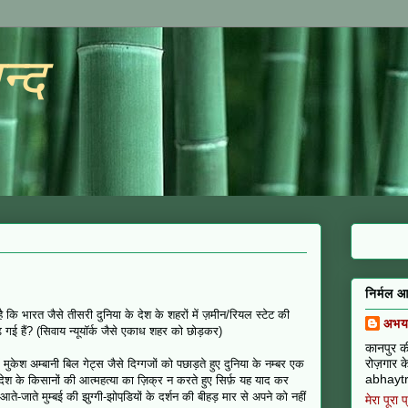
न्द
निर्मल आ
ै कि भारत जैसे तीसरी दुनिया के देश के शहरों में ज़मीन/रियल स्टेट की
अभय 
बढ़ गई हैं? (सिवाय न्यूयॉर्क जैसे एकाध शहर को छोड़कर)
कानपुर की
रोज़गार के
मुकेश अम्बानी बिल गेट्स जैसे दिग्गजों को पछाड़ते हुए दुनिया के नम्बर एक
abhaytr
देश के किसानों की आत्महत्या का ज़िक्र न करते हुए सिर्फ़ यह याद कर
ते-जाते मुम्बई की झुग्गी-झोपडि़यों के दर्शन की बीहड़ मार से अपने को नहीं
मेरा पूरा 