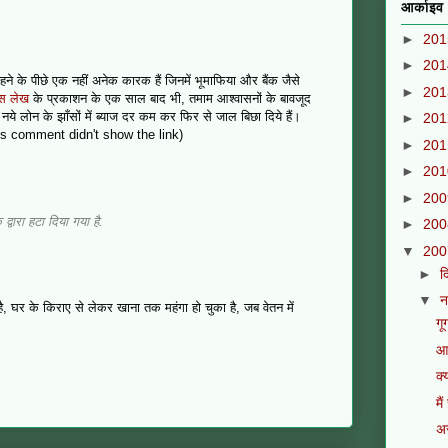
आर्काइव
►
20
►
20
ने के पीछे एक नहीं अनेक कारक हैं जिनमें भूमाफिया और बैंक जैसे
►
20
स लेख
के प्रकाशन के एक साल बाद भी, तमाम आश्वासनों के बावजूद
ी नये लोन के झाँसों में ब्याज दर कम कर फिर से जाल बिछा दिये हैं।
►
20
us comment didn't show the link)
►
20
►
20
►
20
्वारा हटा दिया गया है.
►
20
▼
20
►
द
▼
न
है, घर के किराए से लेकर खाना तक महंगा हो चुका है, जब वेतन में
गू
आई
क्
मै
अ