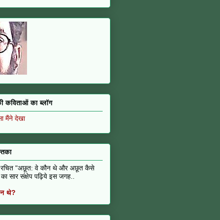
 की कविताओं का ब्लॉग
 मैंने देखा
्तिका
 रचित "अछूत: वे कौन थे और अछूत कैसे
का सार संक्षेप पढ़िये इस जगह..
न थे?