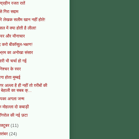
्द्रहीन रजत रातें
से गिरा सद्दाम
रे लेखक सलीम खान नहीं होते!
ल में क्या होती है लीला!
्वर और यौनाचार
द करो बीकॉसूल-भक्षण!
भ्रम का अनोखा संसार
ारी भी चर्चा हो गई
िश्चर के स्वर
हगा होता मुम्बई
र अल्ला है ही नहीं तो ग़रीबों की
बेहाली का सबब क्...
पका अगला जन्म
 मोहल्ला दो कबाड़ी
लॉगरोल की नई छटा
क्टूबर
(11)
ितंबर
(24)