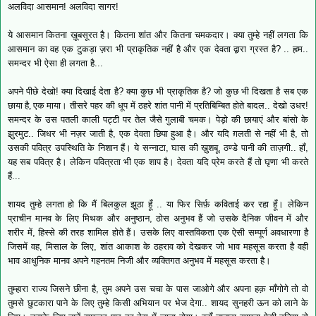
अलविदा आसमान! अलविदा सागर!
ये आसमान कितना ख़ूबसूरत है। कितना शांत और कितना चमकदार। क्या तुम्हे नहीं लगता कि
आसमान का वह एक टुकड़ा ज़रा भी प्राकृतिक नहीं है और एक देवता द्वारा ग्रस्त है? .. ह्म्म..
समन्दर भी ऐसा ही लगता है...
अपने पीछे देखो! क्या दिखाई देता है? क्या कुछ भी प्राकृतिक है? जो कुछ भी दिखता है सब
एक
छाया
है, एक
माया
। तीसरे पहर की धूप में ठहरे शांत पानी में प्रतिबिम्बित होते बादल.. देखो उधर!
समन्दर के उस पतली काली पट्टी पर तेल जैसे गुलाबी चमक। पेड़ो की छायाएं और बांसो के
झुरमुट.. जिधर भी नज़र जाती है, एक देवता छिपा हुआ है। और यदि ग़लती से नहीं भी है, तो
उसकी पवित्र उपस्थिति के निशान हैं। ये सन्नाटा, घास की ख़ुशबू, ठण्डे पानी की ताज़गी.. हाँ,
यह सब पवित्र है। लेकिन पवित्रता भी एक शाप है। देवता यदि प्रेम करते हैं तो घृणा भी करते
हैं...
शायद तुम्हे लगता हो कि मैं बिलकुल झूठा हूँ .. या फिर सिर्फ़ कविताई कर रहा हूँ। लेकिन
प्राचीन मानव के लिए मिथक और अनुष्ठान, ठोस अनुभव हैं जो उसके दैनिक जीवन में और
शरीर में, हिस्से की तरह शामिल होते हैं। उसके लिए वास्तविकता एक ऐसी सम्पूर्ण अवधारणा है
जिसमें वह, मिसाल के लिए, शांत आकाश के ठहराव को देखकर जो भाव महसूस करता है वही
भाव आधुनिक मानव अपने गहनतम निजी और व्यक्तिगत अनुभव में महसूस करता है।
तुम्हारा राज्य जिसने छीना है, तुम अपने उस चचा के पास जाओगे और अपना हक़ माँगोगे तो वो
तुमसे छुटकारा पाने के लिए तुम्हे किसी अभियान पर भेज देगा.. शायद सुनहरी ऊन को लाने के