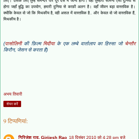
लिए। उसके लिए तुम्हें समन्दर पार दूर देस में जाना होगा। वहाँ तुम्हारा सामना ऐसी दुनिया से
होगा जहाँ बुद्धि का उपयोग, हमारी दुनिया से काफ़ी अलग है। वहाँ जीवन बड़ा वास्तविक है।
क्योंकि केवल वो जो कि मिथकीय है, वही असल में वास्तविक है.. और केवल वो जो वास्तविक हैं,
मिथकीय है।
(
पासोलिनी
की फ़िल्म
मिदीया
के एक लम्बे वार्तालाप का हिस्सा जो
चेन्तौर
किरौन, जेसन से करता है)
अभय तिवारी
शेयर करें
9 टिप्‍पणियां:
गिरिजेश राव, Girijesh Rao
18 दिसंबर 2010 को 4:28 pm बजे